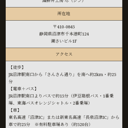
海鮮丼工房 尽（ジン）
所在地
〒410-0845
静岡県沼津市千本港町124
潮さいビル1F
アクセス
【徒歩】
JR沼津駅南口から「さんさん通り」を南へ約2km・約25
分
【電車＋バス】
JR沼津駅南口よりバスで約15分（伊豆箱根バス・1番乗
場、東海バスオレンジシャトル・2番乗場）
【車】
東名高速「沼津IC」または新東名高速「長泉沼津IC」から
車で約25分 ※有料駐車場あり（約520台）